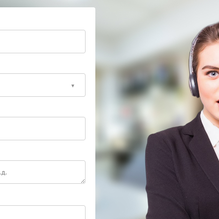
тр Powercom
бходимым для точной диагностики. Специалисты
мпонентов и корректность режимов работы
ышенного шума и устранить ее.
быть первым признаком более серьезных неполадок.
тобы продлить срок службы вашего ИБП и сохранить