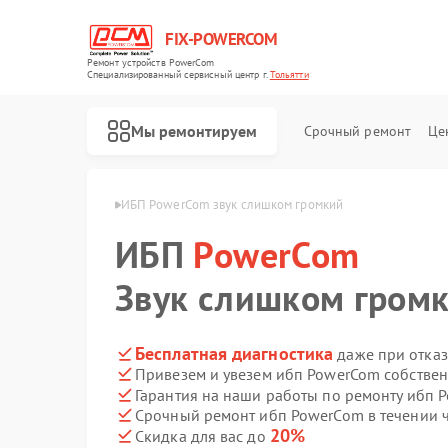
FIX-POWERCOM
Ремонт устройств PowerCom
Специализированный cервисный центр г.
Тольятти
Мы ремонтируем
Срочный ремонт
Це
owerCom в Тольятти
ИБП PowerCom звук слишком громкий
ИБП
PowerCom
Звук слишком гром
Бесплатная диагностика
даже при отказ
Привезем и увезем ибп PowerCom собстве
Гарантия на наши работы по ремонту ибп
Срочный ремонт ибп PowerCom в течении 
20%
Скидка для вас до