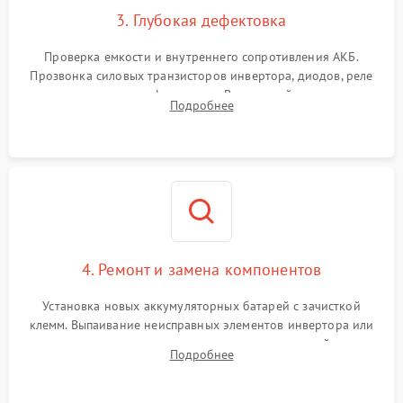
3. Глубокая дефектовка
Поломка системы защиты
1000 ₽
Подробнее →
от перегрузок
Проверка емкости и внутреннего сопротивления АКБ.
Прозвонка силовых транзисторов инвертора, диодов, реле
Неисправность системы
переключения и трансформатора. Визуальный поиск вздутых
Подробнее
защиты от короткого
1500 ₽
Подробнее →
конденсаторов и прогаров на печатной плате.
замыкания
Повреждение системы
1000 ₽
Подробнее →
защиты от перегрева
Неисправность системы
защиты от
1500 ₽
Подробнее →
перенапряжения
4. Ремонт и замена компонентов
Установка новых аккумуляторных батарей с зачисткой
клемм. Выпаивание неисправных элементов инвертора или
цепи зарядки и монтаж новых радиодеталей.
Подробнее
Восстановление поврежденных токоведущих дорожек и
замена реле.