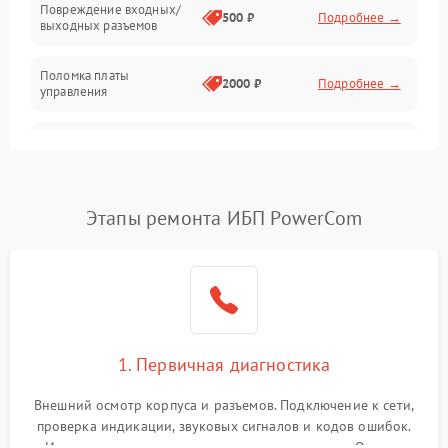
Повреждение входных/
500 ₽
Подробнее →
выходных разъемов
Механические повреждения
Поломка платы
Механика
2000 ₽
Подробнее →
управления
Неисправность
3000 ₽
Подробнее →
трансформатора
Повреждение
Этапы ремонта ИБП PowerCom
500 ₽
Подробнее →
конденсаторов
Поломка предохранителя
100 ₽
Подробнее →
Неисправность системы
1000 ₽
Подробнее →
охлаждения
1. Первичная диагностика
Неисправность
500 ₽
Подробнее →
Внешний осмотр корпуса и разъемов. Подключение к сети,
индикаторов
проверка индикации, звуковых сигналов и кодов ошибок.
Измерение входного и выходного напряжения. Оценка