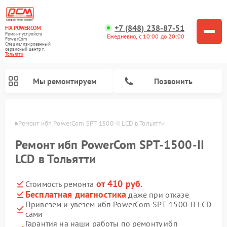
+7 (848) 238-87-51
FIX-POWERCOM
Ремонт устройств
Ежедневно, с 10:00 до 20:00
PowerCom
Специализированный
cервисный центр г.
Тольятти
Мы ремонтируем
Позвонить
ьятти
Ремонт ибп PowerCom SPT-1500-II LCD в Тольятти
Ремонт ибп PowerCom SPT-1500-II
LCD в Тольятти
от 410 руб.
Стоимость ремонта
Бесплатная диагностика
даже при отказе
Привезем и увезем ибп PowerCom SPT-1500-II LCD
сами
Гарантия на наши работы по ремонту ибп