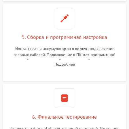
5. Сборка и программная настройка
Монтаж плат и аккумуляторов в корпус, подключение
силовых кабелей. Подключение к ПК для программной
калибровки констант батареи, настройки порогов
Подробнее
срабатывания AVR и сброса счетчиков старения АКБ.
6. Финальное тестирование
Проверка работы ИБП под тестовой нагрузкой. Имитация