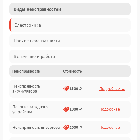
Виды неисправностей
Электроника
Прочие неисправности
Включение и работа
Неисправности
Стоимость
Работа с нагрузкой
Неисправность
Звук и индикация
1500 ₽
Подробнее →
аккумулятора
Питание и режимы
Поломка зарядного
1000 ₽
Подробнее →
устройства
Интерфейсы и связь
Неисправность инвертора
2000 ₽
Подробнее →
Температура и эксплуатация