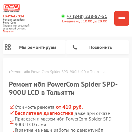
+7 (848) 238-87-51
FIX-POWERCOM
Ремонт устройств
Ежедневно, с 10:00 до 20:00
PowerCom
Специализированный
cервисный центр г.
Тольятти
Мы ремонтируем
Позвонить
ьятти
Ремонт ибп PowerCom Spider SPD-900U LCD в Тольятти
Ремонт ибп PowerCom Spider SPD-
900U LCD в Тольятти
от 410 руб.
Стоимость ремонта
Бесплатная диагностика
даже при отказе
Привезем и увезем ибп PowerCom Spider SPD-
900U LCD сами
Гарантия на наши работы по ремонту ибп