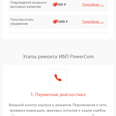
Повреждение входных/
500 ₽
Подробнее →
выходных разъемов
Механические повреждения
Поломка платы
Механика
2000 ₽
Подробнее →
управления
Неисправность
3000 ₽
Подробнее →
трансформатора
Повреждение
Этапы ремонта ИБП PowerCom
500 ₽
Подробнее →
конденсаторов
Поломка предохранителя
100 ₽
Подробнее →
Неисправность системы
1000 ₽
Подробнее →
охлаждения
1. Первичная диагностика
Неисправность
500 ₽
Подробнее →
Внешний осмотр корпуса и разъемов. Подключение к сети,
индикаторов
проверка индикации, звуковых сигналов и кодов ошибок.
Измерение входного и выходного напряжения. Оценка