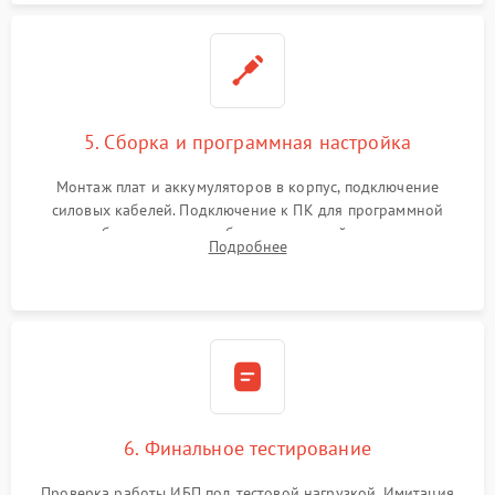
5. Сборка и программная настройка
Монтаж плат и аккумуляторов в корпус, подключение
силовых кабелей. Подключение к ПК для программной
калибровки констант батареи, настройки порогов
Подробнее
срабатывания AVR и сброса счетчиков старения АКБ.
6. Финальное тестирование
Проверка работы ИБП под тестовой нагрузкой. Имитация