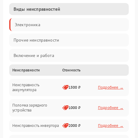
Виды неисправностей
Электроника
Прочие неисправности
Включение и работа
Неисправности
Стоимость
Работа с нагрузкой
Неисправность
Звук и индикация
1500 ₽
Подробнее →
аккумулятора
Питание и режимы
Поломка зарядного
1000 ₽
Подробнее →
устройства
Интерфейсы и связь
Неисправность инвертора
2000 ₽
Подробнее →
Температура и эксплуатация