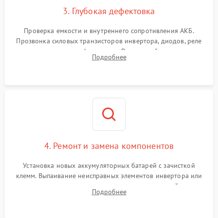
3. Глубокая дефектовка
Поломка системы защиты
1000 ₽
Подробнее →
от перегрузок
Проверка емкости и внутреннего сопротивления АКБ.
Прозвонка силовых транзисторов инвертора, диодов, реле
Неисправность системы
переключения и трансформатора. Визуальный поиск вздутых
Подробнее
защиты от короткого
1500 ₽
Подробнее →
конденсаторов и прогаров на печатной плате.
замыкания
Повреждение системы
1000 ₽
Подробнее →
защиты от перегрева
Неисправность системы
защиты от
1500 ₽
Подробнее →
перенапряжения
4. Ремонт и замена компонентов
Установка новых аккумуляторных батарей с зачисткой
клемм. Выпаивание неисправных элементов инвертора или
цепи зарядки и монтаж новых радиодеталей.
Подробнее
Восстановление поврежденных токоведущих дорожек и
замена реле.