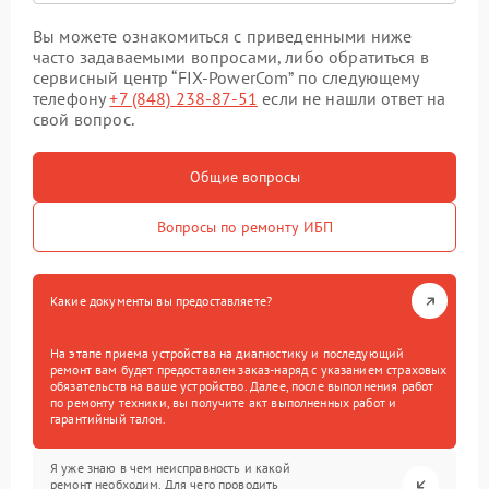
Вы можете ознакомиться с приведенными ниже
часто задаваемыми вопросами, либо обратиться в
сервисный центр “FIX-PowerCom” по следующему
телефону
+7 (848) 238-87-51
если не нашли ответ на
свой вопрос.
Общие вопросы
Вопросы по ремонту ИБП
Какие документы вы предоставляете?
На этапе приема устройства на диагностику и последующий
ремонт вам будет предоставлен заказ-наряд с указанием страховых
обязательств на ваше устройство. Далее, после выполнения работ
по ремонту техники, вы получите акт выполненных работ и
гарантийный талон.
Я уже знаю в чем неисправность и какой
ремонт необходим. Для чего проводить