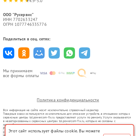
4.9-5.0
ООО "Русервис"
ИНН 7702633247
ОГРН 1077746335776
Поделиться в соц. сетях:
Мы принимаем
все формы оплаты
Политика конфиденциальности
Вся информация на сайте носит исключительно справочный характер.
Товарные знаки используются исключительно для описания устройств, в отношении которых
сервисные центры tol.powercom-fix.ru предоставляют услуги по ремонту. Услуги оказываются
в неавторизованных сервисных центрах tol.powercom-fix.ru, которые не связаны с
правообладателями товарных знаков или их официальными представителями.
Ремонт осуществляется для устройств, уже введенных в гражданский оборот в соответствии
Этот сайт использует файлы cookie. Вы можете
со статьей 1487 ГК РФ.
Использование товарных знаков не преследует цели индивидуализации услуг или введения