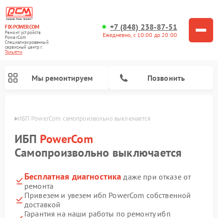
+7 (848) 238-87-51
FIX-POWERCOM
Ремонт устройств
Ежедневно, с 10:00 до 20:00
PowerCom
Специализированный
cервисный центр г.
Тольятти
Мы ремонтируем
Позвонить
ьятти
ИБП PowerCom самопроизвольно выключается
ИБП
PowerCom
Самопроизвольно выключается
Бесплатная диагностика
даже при отказе от
ремонта
Привезем и увезем ибп PowerCom собственной
доставкой
Гарантия на наши работы по ремонту ибп