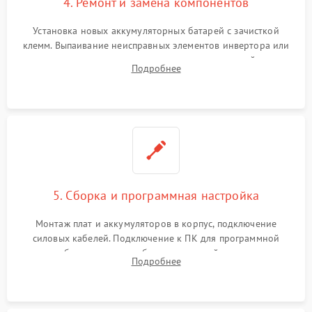
4. Ремонт и замена компонентов
Установка новых аккумуляторных батарей с зачисткой
клемм. Выпаивание неисправных элементов инвертора или
цепи зарядки и монтаж новых радиодеталей.
Подробнее
Восстановление поврежденных токоведущих дорожек и
замена реле.
5. Сборка и программная настройка
Монтаж плат и аккумуляторов в корпус, подключение
силовых кабелей. Подключение к ПК для программной
калибровки констант батареи, настройки порогов
Подробнее
срабатывания AVR и сброса счетчиков старения АКБ.