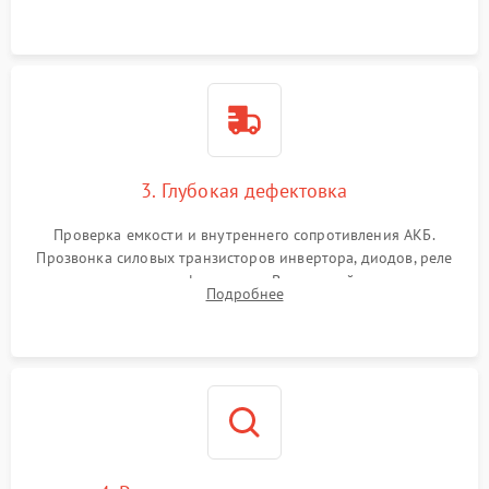
и кистей для предотвращения перегрева и замыканий.
3. Глубокая дефектовка
Проверка емкости и внутреннего сопротивления АКБ.
Прозвонка силовых транзисторов инвертора, диодов, реле
переключения и трансформатора. Визуальный поиск вздутых
Подробнее
конденсаторов и прогаров на печатной плате.