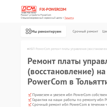
FIX-POWERCOM
Ремонт устройств PowerCom
Специализированный cервисный центр г.
Тольятти
Мы ремонтируем
Срочный ремонт
Це
owerCom в Тольятти
ИБП PowerCom ремонт платы управления (восстановлен
Ремонт платы управ
(восстановление) на
PowerCom в Тольятт
Привезем и увезем ибп PowerCom собстве
Гарантия на наши работы по ремонту ибп
Срочный ремонт ибп PowerCom в течении 