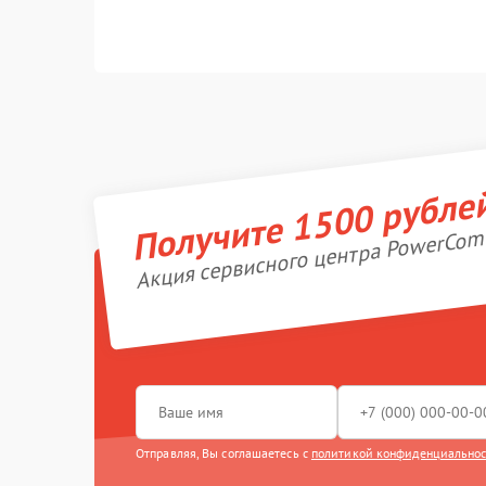
Получите 1500 рубле
Акция сервисного центра PowerCom
Отправляя, Вы соглашаетесь с
политикой конфиденциально