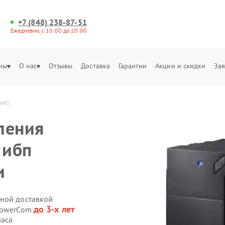
+7 (848) 238-87-51
Ежедневно, с 10:00 до 20:00
ны
О нас
Отзывы
Доставка
Гарантии
Акции и скидки
Зая
ие)
ления
 ибп
и
нной доставкой
до 3-х лет
 PowerCom
часа