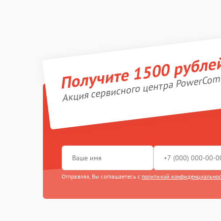
Получите 1500 рубле
Акция сервисного центра PowerCom
Отправляя, Вы соглашаетесь с
политикой конфиденциально