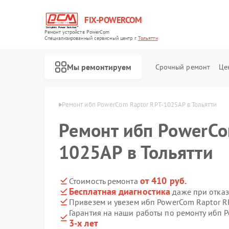
FIX-POWERCOM
Ремонт устройств PowerCom
Специализированный cервисный центр г.
Тольятти
Мы ремонтируем
Срочный ремонт
Це
owerCom в Тольятти
Ремонт ибп PowerCom Raptor RPT-1025AP в Тольятти
Ремонт ибп PowerCo
1025AP в Тольятти
от 410 руб.
Стоимость ремонта
Бесплатная диагностика
даже при отказ
Привезем и увезем ибп PowerCom Raptor R
Гарантия на наши работы по ремонту ибп 
3-х лет