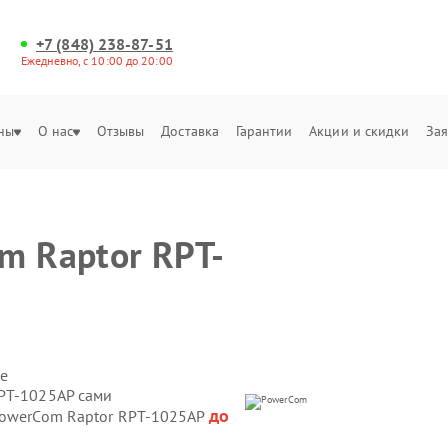
+7 (848) 238-87-51
Ежедневно, с 10:00 до 20:00
ны
О нас
Отзывы
Доставка
Гарантии
Акции и скидки
Зая
m Raptor RPT-
е
PT-1025AP сами
до
PowerCom Raptor RPT-1025AP