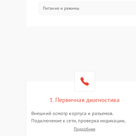
Питание и режимы
Интерфейсы и связь
Температура и эксплуатация
Механические повреждения
Механика
1. Первичная диагностика
Внешний осмотр корпуса и разъемов.
Подключение к сети, проверка индикации,
звуковых сигналов и кодов ошибок. Измерение
Подробнее
входного и выходного напряжения. Оценка