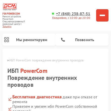
+7 (848) 238-87-51
FIX-POWERCOM
Ремонт устройств
Ежедневно, с 10:00 до 20:00
PowerCom
Специализированный
cервисный центр г.
Тольятти
Мы ремонтируем
Позвонить
ьятти
ИБП PowerCom повреждение внутренних проводов
ИБП
PowerCom
Повреждение внутренних
проводов
Бесплатная диагностика
даже при отказе от
ремонта
Привезем и увезем ибп PowerCom собственной