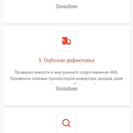
радиаторов и кулеров от пыли с помощью сжатого воздуха
Подробнее
и кистей для предотвращения перегрева и замыканий.
3. Глубокая дефектовка
Проверка емкости и внутреннего сопротивления АКБ.
Прозвонка силовых транзисторов инвертора, диодов, реле
переключения и трансформатора. Визуальный поиск вздутых
Подробнее
конденсаторов и прогаров на печатной плате.