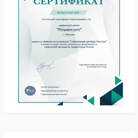
При появлении таких признаков ремонт Powercom
позволяет предотвратить повреждение платы и
других компонентов.
Причины повреждения
проводов
Основные факторы связаны с механическим
воздействием, перегревом или износом изоляции.
Иногда проблема возникает из-за смещения
внутренних элементов или вибрации.
перетирание изоляции;
перегрев проводников;
ослабление контактов;
вибрация внутри корпуса.
Сервис Powercom помогает определить участки
повреждения и устранить неисправность с учетом
состояния всех соединений.
Ремонт и рекомендации