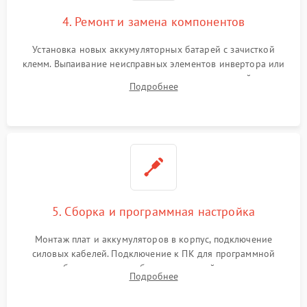
4. Ремонт и замена компонентов
Установка новых аккумуляторных батарей с зачисткой
клемм. Выпаивание неисправных элементов инвертора или
цепи зарядки и монтаж новых радиодеталей.
Подробнее
Восстановление поврежденных токоведущих дорожек и
замена реле.
5. Сборка и программная настройка
Монтаж плат и аккумуляторов в корпус, подключение
силовых кабелей. Подключение к ПК для программной
калибровки констант батареи, настройки порогов
Подробнее
срабатывания AVR и сброса счетчиков старения АКБ.