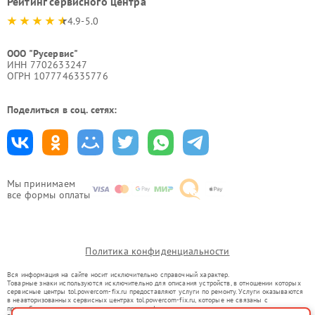
Рейтинг сервисного центра
4.9-5.0
ООО "Русервис"
ИНН 7702633247
ОГРН 1077746335776
Поделиться в соц. сетях:
Мы принимаем
все формы оплаты
Политика конфиденциальности
Вся информация на сайте носит исключительно справочный характер.
Товарные знаки используются исключительно для описания устройств, в отношении которых
сервисные центры tol.powercom-fix.ru предоставляют услуги по ремонту. Услуги оказываются
в неавторизованных сервисных центрах tol.powercom-fix.ru, которые не связаны с
правообладателями товарных знаков или их официальными представителями.