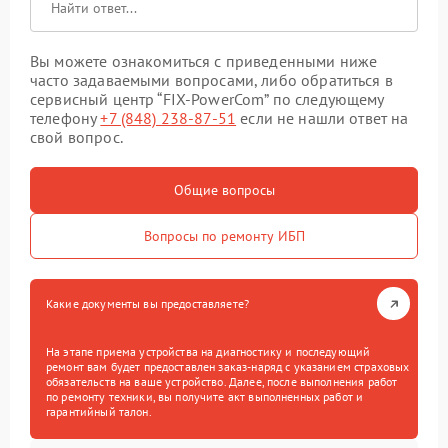
Вы можете ознакомиться с приведенными ниже
часто задаваемыми вопросами, либо обратиться в
сервисный центр “FIX-PowerCom” по следующему
телефону
+7 (848) 238-87-51
если не нашли ответ на
свой вопрос.
Общие вопросы
Вопросы по ремонту ИБП
Какие документы вы предоставляете?
На этапе приема устройства на диагностику и последующий
ремонт вам будет предоставлен заказ-наряд с указанием страховых
обязательств на ваше устройство. Далее, после выполнения работ
по ремонту техники, вы получите акт выполненных работ и
гарантийный талон.