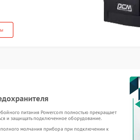
ны
едохранителя
ебойного питания Powercom полностью прекращает
аться и защищать подключенное оборудование.
 полного молчания прибора при подключении к
ции на кнопку питания.