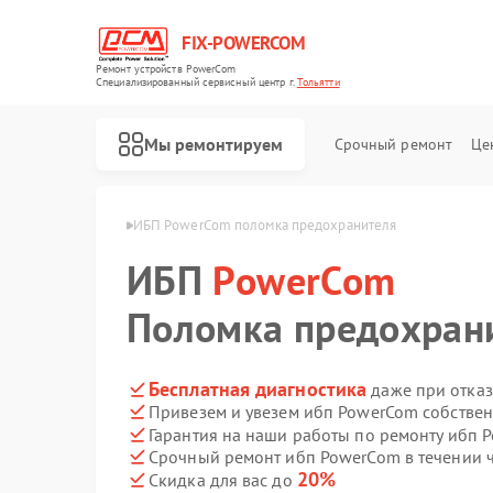
FIX-POWERCOM
Ремонт устройств PowerCom
Специализированный cервисный центр г.
Тольятти
Мы ремонтируем
Срочный ремонт
Це
owerCom в Тольятти
ИБП PowerCom поломка предохранителя
ИБП
PowerCom
Поломка предохран
Бесплатная диагностика
даже при отказ
Привезем и увезем ибп PowerCom собстве
Гарантия на наши работы по ремонту ибп
Срочный ремонт ибп PowerCom в течении 
20%
Скидка для вас до