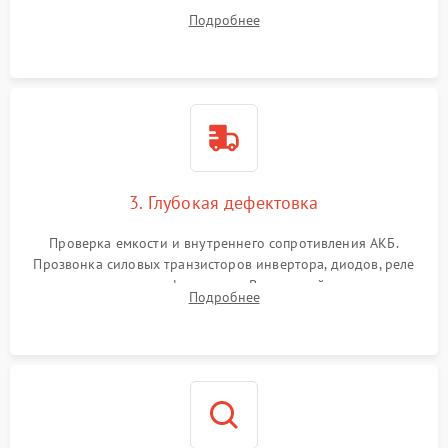
радиаторов и кулеров от пыли с помощью сжатого воздуха
Подробнее
и кистей для предотвращения перегрева и замыканий.
3. Глубокая дефектовка
Проверка емкости и внутреннего сопротивления АКБ.
Прозвонка силовых транзисторов инвертора, диодов, реле
переключения и трансформатора. Визуальный поиск вздутых
Подробнее
конденсаторов и прогаров на печатной плате.