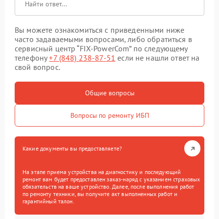
Вы можете ознакомиться с приведенными ниже
часто задаваемыми вопросами, либо обратиться в
сервисный центр “FIX-PowerCom” по следующему
телефону
+7 (848) 238-87-51
если не нашли ответ на
свой вопрос.
Общие вопросы
Вопросы по ремонту ИБП
Какие документы вы предоставляете?
На этапе приема устройства на диагностику и последующий
ремонт вам будет предоставлен заказ-наряд с указанием страховых
обязательств на ваше устройство. Далее, после выполнения работ
по ремонту техники, вы получите акт выполненных работ и
гарантийный талон.