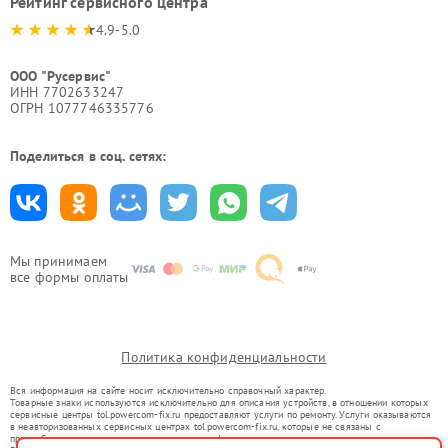
Рейтинг сервисного центра
4.9-5.0
ООО "Русервис"
ИНН 7702633247
ОГРН 1077746335776
Поделиться в соц. сетях:
Мы принимаем
все формы оплаты
Политика конфиденциальности
Вся информация на сайте носит исключительно справочный характер.
Товарные знаки используются исключительно для описания устройств, в отношении которых
сервисные центры tol.powercom-fix.ru предоставляют услуги по ремонту. Услуги оказываются
в неавторизованных сервисных центрах tol.powercom-fix.ru, которые не связаны с
правообладателями товарных знаков или их официальными представителями.