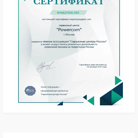
самостоятельное отключение;
запах нагретого пластика;
медленный запуск системы.
При подобных признаках стоит обратиться в сервис
Powercom, чтобы предотвратить повреждение
электронных компонентов и избежать более
серьезных затрат.
Полезные советы владельцам
Не стоит размещать ИБП рядом с отопительными
приборами или вплотную к стене. Ограниченная
циркуляция воздуха приводит к перегреву и
ускоряет износ вентилятора. Также нежелательно
эксплуатировать устройство при сильной
запыленности помещения.
Периодически очищать вентиляционные отверстия.
Не перекрывать доступ воздуха к корпусу.
Избегать длительной максимальной нагрузки.
Когда требуется ремонт Powercom, мастера
оценивают состояние вентилятора, электронных