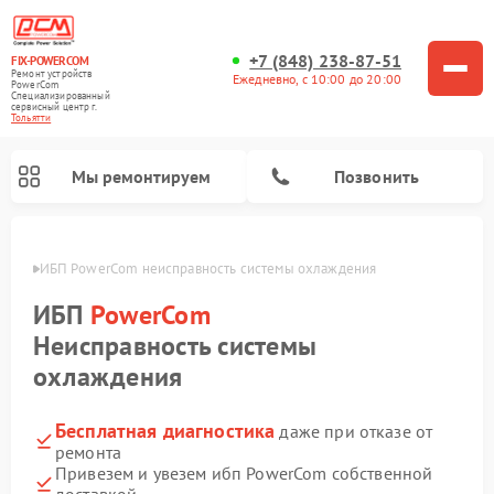
+7 (848) 238-87-51
FIX-POWERCOM
Ремонт устройств
Ежедневно, с 10:00 до 20:00
PowerCom
Специализированный
cервисный центр г.
Тольятти
Мы ремонтируем
Позвонить
ьятти
ИБП PowerCom неисправность системы охлаждения
ИБП
PowerCom
Неисправность системы
охлаждения
Бесплатная диагностика
даже при отказе от
ремонта
Привезем и увезем ибп PowerCom собственной