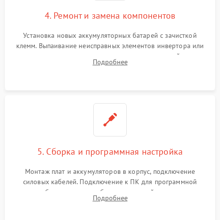
4. Ремонт и замена компонентов
Установка новых аккумуляторных батарей с зачисткой
клемм. Выпаивание неисправных элементов инвертора или
цепи зарядки и монтаж новых радиодеталей.
Подробнее
Восстановление поврежденных токоведущих дорожек и
замена реле.
5. Сборка и программная настройка
Монтаж плат и аккумуляторов в корпус, подключение
силовых кабелей. Подключение к ПК для программной
калибровки констант батареи, настройки порогов
Подробнее
срабатывания AVR и сброса счетчиков старения АКБ.