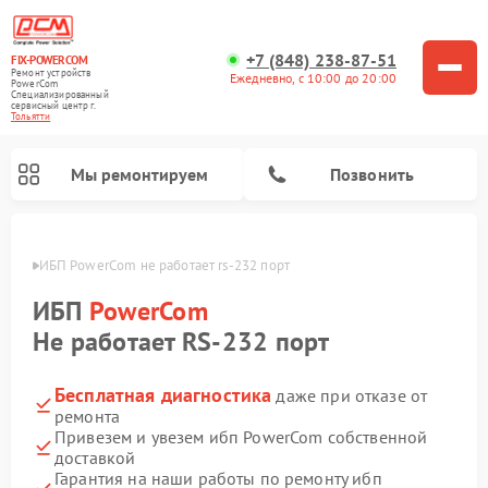
+7 (848) 238-87-51
FIX-POWERCOM
Ремонт устройств
Ежедневно, с 10:00 до 20:00
PowerCom
Специализированный
cервисный центр г.
Тольятти
Мы ремонтируем
Позвонить
ьятти
ИБП PowerCom не работает rs-232 порт
ИБП
PowerCom
Не работает RS-232 порт
Бесплатная диагностика
даже при отказе от
ремонта
Привезем и увезем ибп PowerCom собственной
доставкой
Гарантия на наши работы по ремонту ибп