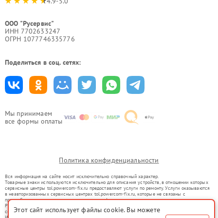
4.9-5.0
ООО "Русервис"
ИНН 7702633247
ОГРН 1077746335776
Поделиться в соц. сетях:
Мы принимаем
все формы оплаты
Политика конфиденциальности
Вся информация на сайте носит исключительно справочный характер.
Товарные знаки используются исключительно для описания устройств, в отношении которых
сервисные центры tol.powercom-fix.ru предоставляют услуги по ремонту. Услуги оказываются
в неавторизованных сервисных центрах tol.powercom-fix.ru, которые не связаны с
правообладателями товарных знаков или их официальными представителями.
Ремонт осуществляется для устройств, уже введенных в гражданский оборот в соответствии
Этот сайт использует файлы cookie. Вы можете
со статьей 1487 ГК РФ.
Использование товарных знаков не преследует цели индивидуализации услуг или введения