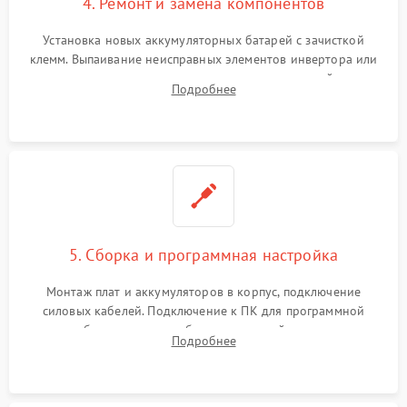
4. Ремонт и замена компонентов
Установка новых аккумуляторных батарей с зачисткой
клемм. Выпаивание неисправных элементов инвертора или
цепи зарядки и монтаж новых радиодеталей.
Подробнее
Восстановление поврежденных токоведущих дорожек и
замена реле.
5. Сборка и программная настройка
Монтаж плат и аккумуляторов в корпус, подключение
силовых кабелей. Подключение к ПК для программной
калибровки констант батареи, настройки порогов
Подробнее
срабатывания AVR и сброса счетчиков старения АКБ.