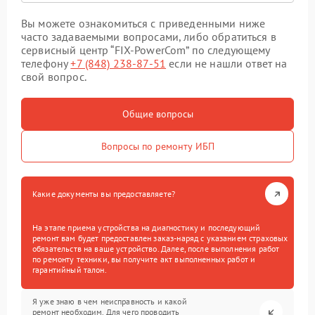
Вы можете ознакомиться с приведенными ниже
часто задаваемыми вопросами, либо обратиться в
сервисный центр “FIX-PowerCom” по следующему
телефону
+7 (848) 238-87-51
если не нашли ответ на
свой вопрос.
Общие вопросы
Вопросы по ремонту ИБП
Какие документы вы предоставляете?
На этапе приема устройства на диагностику и последующий
ремонт вам будет предоставлен заказ-наряд с указанием страховых
обязательств на ваше устройство. Далее, после выполнения работ
по ремонту техники, вы получите акт выполненных работ и
гарантийный талон.
Я уже знаю в чем неисправность и какой
ремонт необходим. Для чего проводить