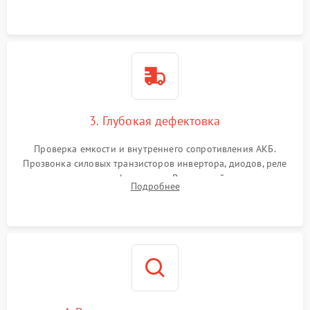
и кистей для предотвращения перегрева и замыканий.
3. Глубокая дефектовка
Проверка емкости и внутреннего сопротивления АКБ.
Прозвонка силовых транзисторов инвертора, диодов, реле
переключения и трансформатора. Визуальный поиск вздутых
Подробнее
конденсаторов и прогаров на печатной плате.