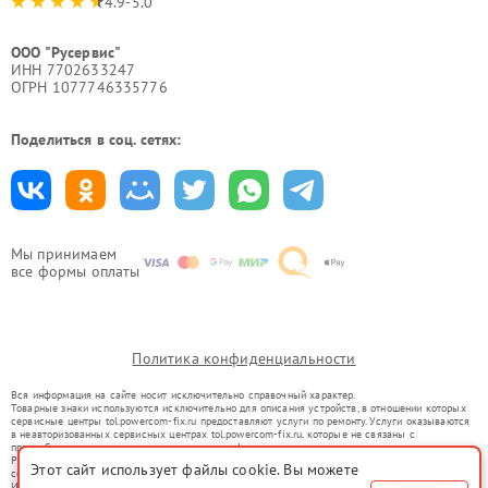
4.9-5.0
ООО "Русервис"
ИНН 7702633247
ОГРН 1077746335776
Поделиться в соц. сетях:
Мы принимаем
все формы оплаты
Политика конфиденциальности
Вся информация на сайте носит исключительно справочный характер.
Товарные знаки используются исключительно для описания устройств, в отношении которых
сервисные центры tol.powercom-fix.ru предоставляют услуги по ремонту. Услуги оказываются
в неавторизованных сервисных центрах tol.powercom-fix.ru, которые не связаны с
правообладателями товарных знаков или их официальными представителями.
Ремонт осуществляется для устройств, уже введенных в гражданский оборот в соответствии
Этот сайт использует файлы cookie. Вы можете
со статьей 1487 ГК РФ.
Использование товарных знаков не преследует цели индивидуализации услуг или введения