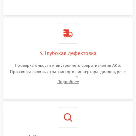
и кистей для предотвращения перегрева и замыканий.
3. Глубокая дефектовка
Проверка емкости и внутреннего сопротивления АКБ.
Прозвонка силовых транзисторов инвертора, диодов, реле
переключения и трансформатора. Визуальный поиск вздутых
Подробнее
конденсаторов и прогаров на печатной плате.