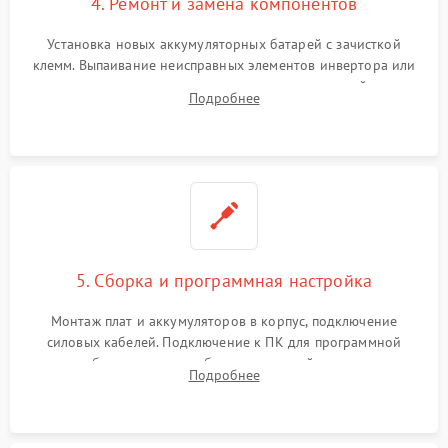
4. Ремонт и замена компонентов
Установка новых аккумуляторных батарей с зачисткой
клемм. Выпаивание неисправных элементов инвертора или
цепи зарядки и монтаж новых радиодеталей.
Подробнее
Восстановление поврежденных токоведущих дорожек и
замена реле.
5. Сборка и программная настройка
Монтаж плат и аккумуляторов в корпус, подключение
силовых кабелей. Подключение к ПК для программной
калибровки констант батареи, настройки порогов
Подробнее
срабатывания AVR и сброса счетчиков старения АКБ.