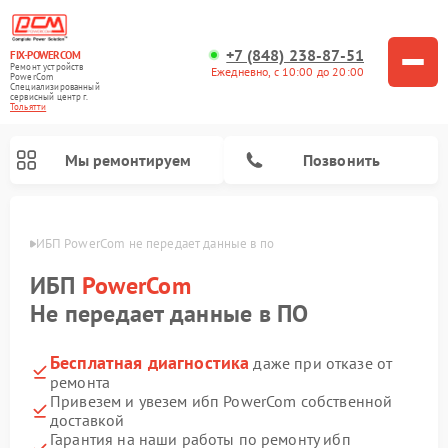
+7 (848) 238-87-51
FIX-POWERCOM
Ремонт устройств
Ежедневно, с 10:00 до 20:00
PowerCom
Специализированный
cервисный центр г.
Тольятти
Мы ремонтируем
Позвонить
ьятти
ИБП PowerCom не передает данные в по
ИБП
PowerCom
Не передает данные в ПО
Бесплатная диагностика
даже при отказе от
ремонта
Привезем и увезем ибп PowerCom собственной
доставкой
Гарантия на наши работы по ремонту ибп