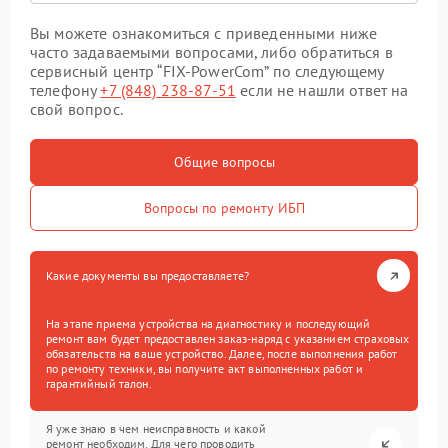
Вы можете ознакомиться с приведенными ниже
часто задаваемыми вопросами, либо обратиться в
сервисный центр “FIX-PowerCom” по следующему
телефону
+7 (848) 238-87-51
если не нашли ответ на
свой вопрос.
Общие вопросы
Вопросы по ремонту ИБП
Какие документы вы предоставляете?
На этапе приема устройства на диагностику и последующий
ремонт вам будет предоставлен заказ-наряд с указанием страховых
обязательств на ваше устройство. Далее, после выполнения работ
по ремонту техники, вы получите акт выполненных работ и
гарантийный талон.
Я уже знаю в чем неисправность и какой
ремонт необходим. Для чего проводить