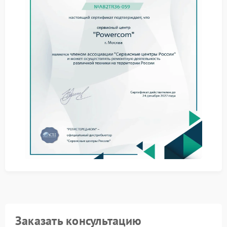
Что можно попробовать до
обращения в сервис
Прежде чем планировать ремонт Powercom,
выполните простые шаги:
проверьте целостность кабеля для подключения к
ПК или сети;
убедитесь, что драйверы и ПО обновлены до
последней версии;
перезагрузите ИБП и компьютер;
проверьте настройки сетевого подключения и
порты, используемые для связи;
попробуйте подключить устройство к другому порту
или использовать запасной кабель.
Помощь в сервисном центре
Powercom
Если самостоятельные действия не помогли
восстановить передачу данных, обратитесь в
Заказать консультацию
сервисный центр Powercom. Специалисты проведут