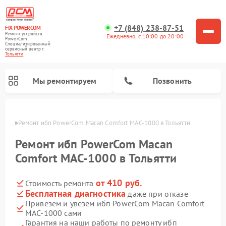
+7 (848) 238-87-51
FIX-POWERCOM
Ремонт устройств
Ежедневно, с 10:00 до 20:00
PowerCom
Специализированный
cервисный центр г.
Тольятти
Мы ремонтируем
Позвонить
ьятти
Ремонт ибп PowerCom Macan Comfort MAC-1000 в Тольятти
Ремонт ибп PowerCom Macan
Comfort MAC-1000 в Тольятти
от 410 руб.
Стоимость ремонта
Бесплатная диагностика
даже при отказе
Привезем и увезем ибп PowerCom Macan Comfort
MAC-1000 сами
Гарантия на наши работы по ремонту ибп