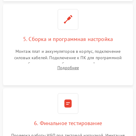
5. Сборка и программная настройка
Монтаж плат и аккумуляторов в корпус, подключение
силовых кабелей. Подключение к ПК для программной
калибровки констант батареи, настройки порогов
Подробнее
срабатывания AVR и сброса счетчиков старения АКБ.
6. Финальное тестирование
Проверка работы ИБП под тестовой нагрузкой. Имитация