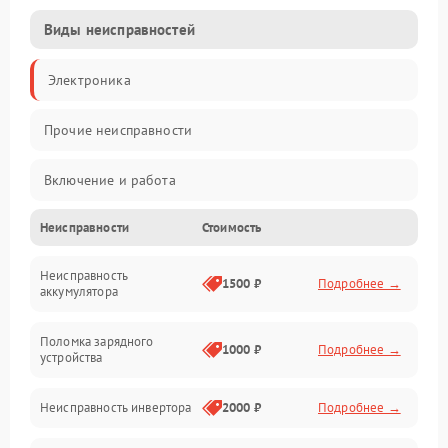
Виды неисправностей
Электроника
Прочие неисправности
Включение и работа
Неисправности
Стоимость
Работа с нагрузкой
Неисправность
Звук и индикация
1500 ₽
Подробнее →
аккумулятора
Питание и режимы
Поломка зарядного
1000 ₽
Подробнее →
устройства
Интерфейсы и связь
Неисправность инвертора
2000 ₽
Подробнее →
Температура и эксплуатация