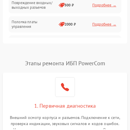
Повреждение входных/
500 ₽
Подробнее →
выходных разъемов
Механические повреждения
Поломка платы
Механика
2000 ₽
Подробнее →
управления
Неисправность
3000 ₽
Подробнее →
трансформатора
Повреждение
Этапы ремонта ИБП PowerCom
500 ₽
Подробнее →
конденсаторов
Поломка предохранителя
100 ₽
Подробнее →
Неисправность системы
1000 ₽
Подробнее →
охлаждения
1. Первичная диагностика
Неисправность
500 ₽
Подробнее →
Внешний осмотр корпуса и разъемов. Подключение к сети,
индикаторов
проверка индикации, звуковых сигналов и кодов ошибок.
Измерение входного и выходного напряжения. Оценка