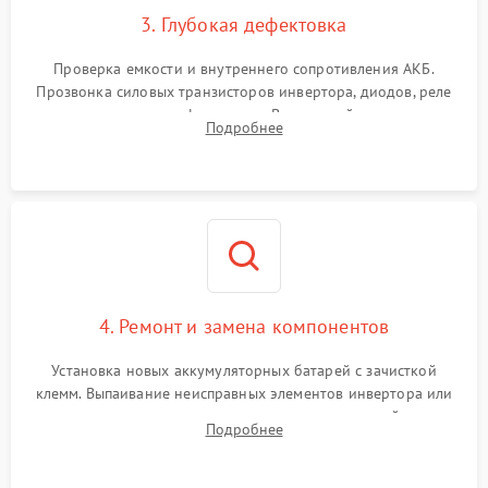
3. Глубокая дефектовка
Поломка системы защиты
1000 ₽
Подробнее →
от перегрузок
Проверка емкости и внутреннего сопротивления АКБ.
Прозвонка силовых транзисторов инвертора, диодов, реле
Неисправность системы
переключения и трансформатора. Визуальный поиск вздутых
Подробнее
защиты от короткого
1500 ₽
Подробнее →
конденсаторов и прогаров на печатной плате.
замыкания
Повреждение системы
1000 ₽
Подробнее →
защиты от перегрева
Неисправность системы
защиты от
1500 ₽
Подробнее →
перенапряжения
4. Ремонт и замена компонентов
Установка новых аккумуляторных батарей с зачисткой
клемм. Выпаивание неисправных элементов инвертора или
цепи зарядки и монтаж новых радиодеталей.
Подробнее
Восстановление поврежденных токоведущих дорожек и
замена реле.