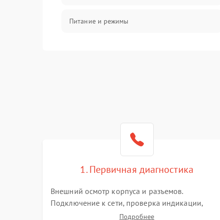
Питание и режимы
Интерфейсы и связь
Температура и эксплуатация
Механические повреждения
Механика
1. Первичная диагностика
Внешний осмотр корпуса и разъемов.
Подключение к сети, проверка индикации,
звуковых сигналов и кодов ошибок. Измерение
Подробнее