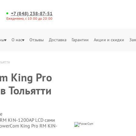
+7 (848) 238-87-51
Ежедневно, с 10:00 до 20:00
ны
О нас
Отзывы
Доставка
Гарантии
Акции и скидки
Зая
льятти
m King Pro
в Тольятти
е
 RM KIN-1200AP LCD сами
PowerCom King Pro RM KIN-