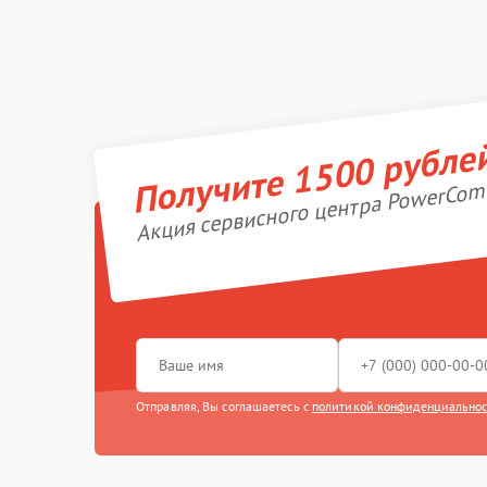
Получите 1500 рубле
Акция сервисного центра PowerCom
Отправляя, Вы соглашаетесь с
политикой конфиденциально