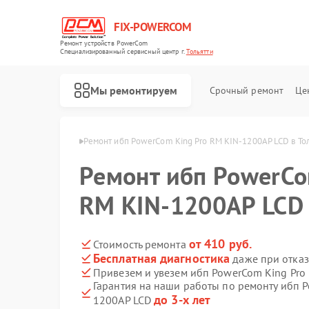
FIX-POWERCOM
Ремонт устройств PowerCom
Специализированный cервисный центр г.
Тольятти
Мы ремонтируем
Срочный ремонт
Це
owerCom в Тольятти
Ремонт ибп PowerCom King Pro RM KIN-1200AP LCD в То
Ремонт ибп PowerCo
RM KIN-1200AP LCD 
от 410 руб.
Стоимость ремонта
Бесплатная диагностика
даже при отказ
Привезем и увезем ибп PowerCom King Pro
Гарантия на наши работы по ремонту ибп 
до 3-х лет
1200AP LCD