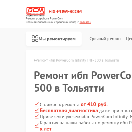
FIX-POWERCOM
Ремонт устройств PowerCom
Специализированный cервисный центр г.
Тольятти
Мы ремонтируем
Срочный ремонт
Це
owerCom в Тольятти
Ремонт ибп PowerCom Infinity INF-500 в Тольятти
Ремонт ибп PowerCom
500 в Тольятти
от 410 руб.
Стоимость ремонта
Бесплатная диагностика
даже при отказ
Привезем и увезем ибп PowerCom Infinity 
Гарантия на наши работы по ремонту ибп P
х лет