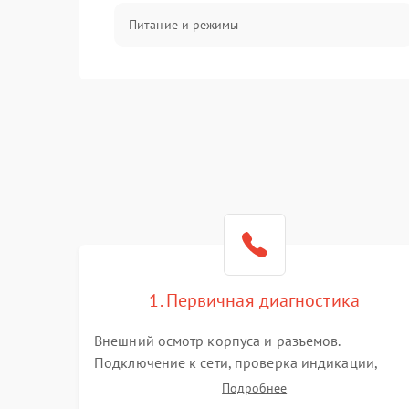
Питание и режимы
Интерфейсы и связь
Температура и эксплуатация
Механические повреждения
Механика
1. Первичная диагностика
Внешний осмотр корпуса и разъемов.
Подключение к сети, проверка индикации,
звуковых сигналов и кодов ошибок. Измерение
Подробнее
входного и выходного напряжения. Оценка