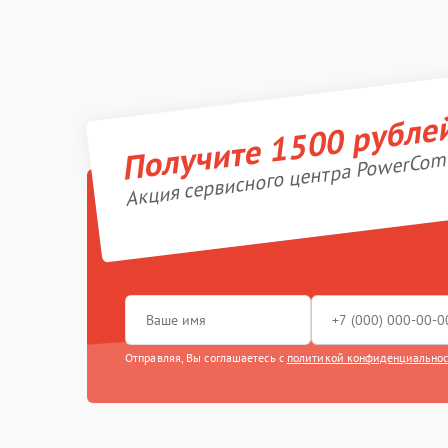
Получите 1500 рубле
Акция сервисного центра PowerCom
Отправляя, Вы соглашаетесь с
политикой конфиденциально