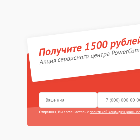
Получите 1500 рубле
Акция сервисного центра PowerCom
Отправляя, Вы соглашаетесь с
политикой конфиденциально