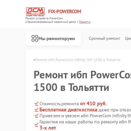
FIX-POWERCOM
Ремонт устройств PowerCom
Специализированный cервисный центр г.
Тольятти
Мы ремонтируем
Срочный ремонт
Це
owerCom в Тольятти
Ремонт ибп PowerCom Infinity INF-1500 в Тольятти
Ремонт ибп PowerCom
1500 в Тольятти
от 410 руб.
Стоимость ремонта
Бесплатная диагностика
даже при отказ
Привезем и увезем ибп PowerCom Infinity 
Гарантия на наши работы по ремонту ибп P
3-х лет