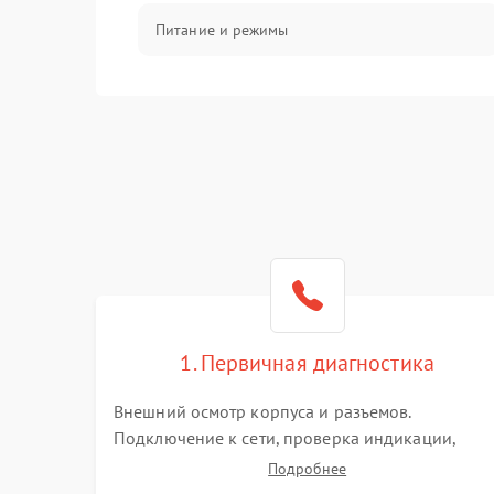
Питание и режимы
Интерфейсы и связь
Температура и эксплуатация
Механические повреждения
Механика
1. Первичная диагностика
Внешний осмотр корпуса и разъемов.
Подключение к сети, проверка индикации,
звуковых сигналов и кодов ошибок. Измерение
Подробнее
входного и выходного напряжения. Оценка