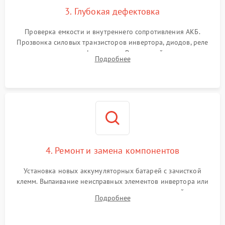
3. Глубокая дефектовка
Поломка системы защиты
1000 ₽
Подробнее →
от перегрузок
Проверка емкости и внутреннего сопротивления АКБ.
Прозвонка силовых транзисторов инвертора, диодов, реле
Неисправность системы
переключения и трансформатора. Визуальный поиск вздутых
Подробнее
защиты от короткого
1500 ₽
Подробнее →
конденсаторов и прогаров на печатной плате.
замыкания
Повреждение системы
1000 ₽
Подробнее →
защиты от перегрева
Неисправность системы
защиты от
1500 ₽
Подробнее →
перенапряжения
4. Ремонт и замена компонентов
Установка новых аккумуляторных батарей с зачисткой
клемм. Выпаивание неисправных элементов инвертора или
цепи зарядки и монтаж новых радиодеталей.
Подробнее
Восстановление поврежденных токоведущих дорожек и
замена реле.