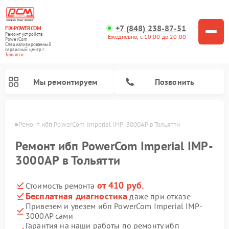
+7 (848) 238-87-51
FIX-POWERCOM
Ремонт устройств
Ежедневно, с 10:00 до 20:00
PowerCom
Специализированный
cервисный центр г.
Тольятти
Мы ремонтируем
Позвонить
ьятти
Ремонт ибп PowerCom Imperial IMP-3000AP в Тольятти
Ремонт ибп PowerCom Imperial IMP-
3000AP в Тольятти
от 410 руб.
Стоимость ремонта
Бесплатная диагностика
даже при отказе
Привезем и увезем ибп PowerCom Imperial IMP-
3000AP сами
Гарантия на наши работы по ремонту ибп