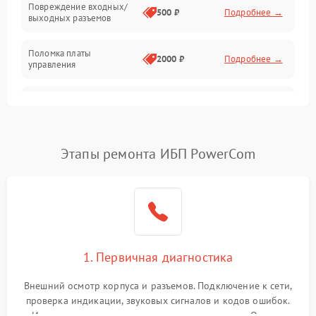
Повреждение входных/
500 ₽
Подробнее →
выходных разъемов
Механические повреждения
Поломка платы
Механика
2000 ₽
Подробнее →
управления
Неисправность
3000 ₽
Подробнее →
трансформатора
Повреждение
Этапы ремонта ИБП PowerCom
500 ₽
Подробнее →
конденсаторов
Поломка предохранителя
100 ₽
Подробнее →
Неисправность системы
1000 ₽
Подробнее →
охлаждения
1. Первичная диагностика
Неисправность
500 ₽
Подробнее →
Внешний осмотр корпуса и разъемов. Подключение к сети,
индикаторов
проверка индикации, звуковых сигналов и кодов ошибок.
Измерение входного и выходного напряжения. Оценка