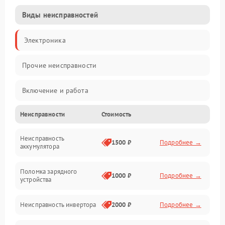
Виды неисправностей
Электроника
Прочие неисправности
Включение и работа
Неисправности
Стоимость
Работа с нагрузкой
Неисправность
Звук и индикация
1500 ₽
Подробнее →
аккумулятора
Питание и режимы
Поломка зарядного
1000 ₽
Подробнее →
устройства
Интерфейсы и связь
Неисправность инвертора
2000 ₽
Подробнее →
Температура и эксплуатация