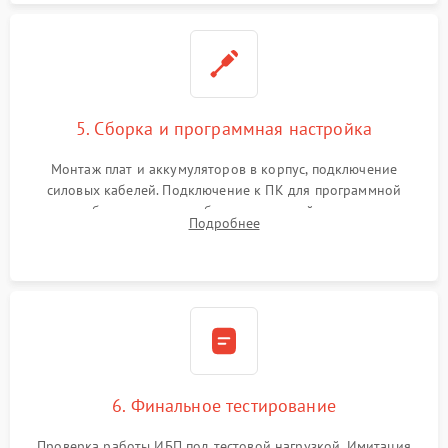
5. Сборка и программная настройка
Монтаж плат и аккумуляторов в корпус, подключение
силовых кабелей. Подключение к ПК для программной
калибровки констант батареи, настройки порогов
Подробнее
срабатывания AVR и сброса счетчиков старения АКБ.
6. Финальное тестирование
Проверка работы ИБП под тестовой нагрузкой. Имитация